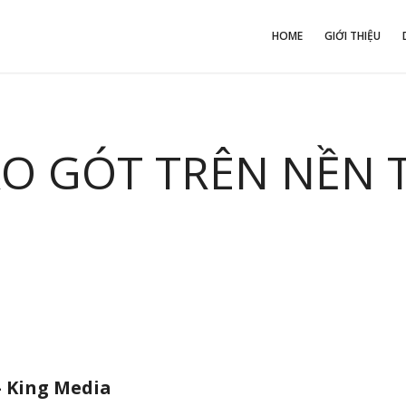
HOME
GIỚI THIỆU
O GÓT TRÊN NỀN 
– King Media