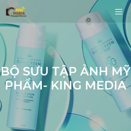
BỘ SƯU TẬP ẢNH MỸ
PHẨM- KING MEDIA