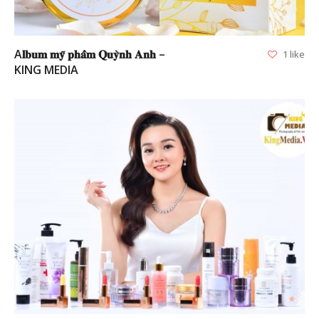
A𝐥𝐛𝐮𝐦 𝐦𝐲̃ 𝐩𝐡𝐚̂̉𝐦 𝐐𝐮𝐲̀𝐧𝐡 𝐀𝐧𝐡 –
1 like
KING MEDIA
VIEW