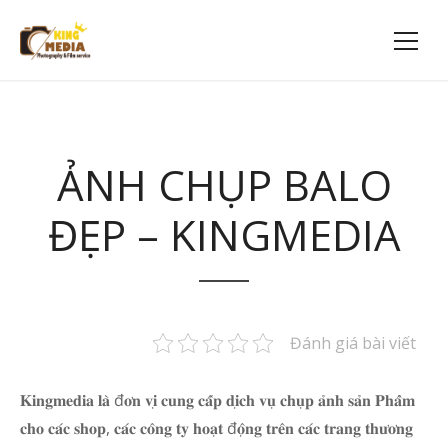
ẢNH CHỤP BALO
ĐẸP – KINGMEDIA
Đánh giá bài viết
𝐊𝐢𝐧𝐠𝐦𝐞𝐝𝐢𝐚 𝐥𝐚̀ đ𝐨̛𝐧 𝐯𝐢̣ 𝐜𝐮𝐧𝐠 𝐜𝐚̂́𝐩 𝐝𝐢̣𝐜𝐡 𝐯𝐮̣ 𝐜𝐡𝐮̣𝐩 𝐚̉𝐧𝐡 𝐬𝐚̉𝐧 𝐏𝐡𝐚̂̉𝐦
𝐜𝐡𝐨 𝐜𝐚́𝐜 𝐬𝐡𝐨𝐩, 𝐜𝐚́𝐜 𝐜𝐨̂𝐧𝐠 𝐭𝐲 𝐡𝐨𝐚̣𝐭 đ𝐨̣̂𝐧𝐠 𝐭𝐫𝐞̂𝐧 𝐜𝐚́𝐜 𝐭𝐫𝐚𝐧𝐠 𝐭𝐡𝐮̛𝐨̛𝐧𝐠