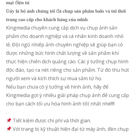
𝐦𝐚̣𝐢 đ𝐢𝐞̣̂𝐧 𝐭𝐮̛̉.
Đ𝐚̂𝐲 𝐥𝐚̀ 𝐛𝐨̣̂ 𝐚̉𝐧𝐡 𝐜𝐡𝐮́𝐧𝐠 𝐭𝐨̂𝐢 đ𝐚̃ 𝐜𝐡𝐮̣𝐩 𝐬𝐚̉𝐧 𝐩𝐡𝐚̂̉𝐦 𝐛𝐚𝐥𝐨 𝐯𝐚̀ 𝐭𝐮́𝐢 𝐭𝐡𝐨̛̀𝐢
𝐭𝐫𝐚𝐧𝐠 𝐜𝐚𝐨 𝐜𝐚̂́𝐩 𝐜𝐡𝐨 𝐤𝐡𝐚́𝐜𝐡 𝐡𝐚̀𝐧𝐠 𝐜𝐮̉𝐚 𝐦𝐢̀𝐧𝐡.
Kingmedia chuyên cung cấp dịch vụ chụp ảnh sản
phẩm cho doanh nghiệp và cá nhân kinh doanh nhỏ
lẻ. Đội ngũ nhiếp ảnh chuyên nghiệp sẽ giúp bạn có
được những bức hình chất lượng về sản phẩm khi
thực hiện chiến dịch quảng cáo. Các ý tưởng chụp hình
độc đáo, tạo ra nét riêng cho sản phẩm. Từ đó thu hút
người xem và kích thích sự mua sắm từ họ.
Nếu bạn chưa có ý tưởng về hình ảnh, hãy để
Kingmedia gợi ý nhiều giải pháp chụp ảnh để cung cấp
cho bạn cách tối ưu hóa hình ảnh tốt nhất nhé!!!!
.
Tiết kiệm được chi phí và thời gian.
Với trang bị kỹ thuật hiện đại từ máy ảnh, đèn chụp