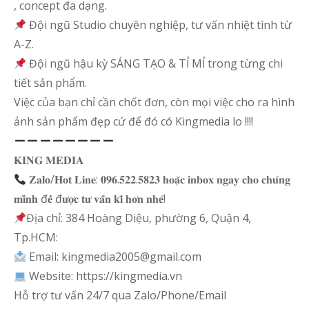
, concept đa dạng.
Đội ngũ Studio chuyên nghiệp, tư vấn nhiệt tình từ
A-Z.
Đội ngũ hậu kỳ SÁNG TẠO & TỈ MỈ trong từng chi
tiết sản phẩm.
Việc của bạn chỉ cần chốt đơn, còn mọi việc cho ra hình
ảnh sản phẩm đẹp cứ để đó có Kingmedia lo !!!!
𝐊𝐈𝐍𝐆 𝐌𝐄𝐃𝐈𝐀
𝐙𝐚𝐥𝐨/𝐇𝐨𝐭 𝐋𝐢𝐧𝐞: 𝟎𝟗𝟔.𝟓𝟐𝟐.𝟓𝟖𝟐𝟑 𝐡𝐨𝐚̣̆𝐜 𝐢𝐧𝐛𝐨𝐱 𝐧𝐠𝐚𝐲 𝐜𝐡𝐨 𝐜𝐡𝐮́𝐧𝐠
𝐦𝐢̀𝐧𝐡 đ𝐞̂̉ đ𝐮̛𝐨̛̣𝐜 𝐭𝐮̛ 𝐯𝐚̂́𝐧 𝐤𝐢̃ 𝐡𝐨̛𝐧 𝐧𝐡𝐞́!
Địa chỉ: 384 Hoàng Diệu, phường 6, Quận 4,
Tp.HCM:
Email: kingmedia2005@gmail.com
Website: https://kingmedia.vn
Hỗ trợ tư vấn 24/7 qua Zalo/Phone/Email