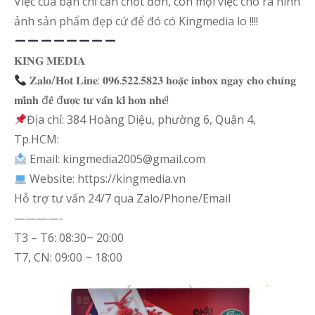
Việc của bạn chỉ cần chốt đơn, còn mọi việc cho ra hình
ảnh sản phẩm đẹp cứ để đó có Kingmedia lo !!!!
𝐊𝐈𝐍𝐆 𝐌𝐄𝐃𝐈𝐀
𝐙𝐚𝐥𝐨/𝐇𝐨𝐭 𝐋𝐢𝐧𝐞: 𝟎𝟗𝟔.𝟓𝟐𝟐.𝟓𝟖𝟐𝟑 𝐡𝐨𝐚̣̆𝐜 𝐢𝐧𝐛𝐨𝐱 𝐧𝐠𝐚𝐲 𝐜𝐡𝐨 𝐜𝐡𝐮́𝐧𝐠
𝐦𝐢̀𝐧𝐡 đ𝐞̂̉ đ𝐮̛𝐨̛̣𝐜 𝐭𝐮̛ 𝐯𝐚̂́𝐧 𝐤𝐢̃ 𝐡𝐨̛𝐧 𝐧𝐡𝐞́!
Địa chỉ: 384 Hoàng Diệu, phường 6, Quận 4,
Tp.HCM:
Email: kingmedia2005@gmail.com
Website: https://kingmedia.vn
Hỗ trợ tư vấn 24/7 qua Zalo/Phone/Email
————-
T3 – T6: 08:30~ 20:00
T7, CN: 09:00 ~ 18:00