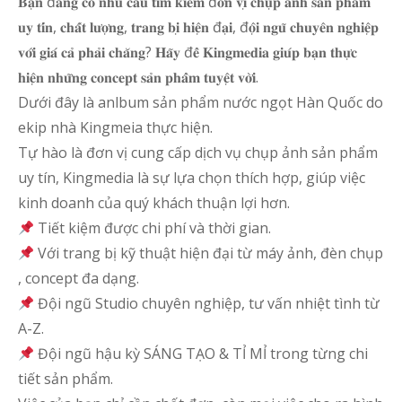
𝐁𝐚̣𝐧 đ𝐚𝐧𝐠 𝐜𝐨́ 𝐧𝐡𝐮 𝐜𝐚̂̀𝐮 𝐭𝐢̀𝐦 𝐤𝐢𝐞̂́𝐦 đ𝐨̛𝐧 𝐯𝐢̣ 𝐜𝐡𝐮̣𝐩 𝐚̉𝐧𝐡 𝐬𝐚̉𝐧 𝐩𝐡𝐚̂̉𝐦
𝐮𝐲 𝐭𝐢́𝐧, 𝐜𝐡𝐚̂́𝐭 𝐥𝐮̛𝐨̛̣𝐧𝐠, 𝐭𝐫𝐚𝐧𝐠 𝐛𝐢̣ 𝐡𝐢𝐞̣̂𝐧 đ𝐚̣𝐢, đ𝐨̣̂𝐢 𝐧𝐠𝐮̃ 𝐜𝐡𝐮𝐲𝐞̂𝐧 𝐧𝐠𝐡𝐢𝐞̣̂𝐩
𝐯𝐨̛́𝐢 𝐠𝐢𝐚́ 𝐜𝐚̉ 𝐩𝐡𝐚̉𝐢 𝐜𝐡𝐚̆𝐧𝐠? 𝐇𝐚̃𝐲 đ𝐞̂̉ 𝐊𝐢𝐧𝐠𝐦𝐞𝐝𝐢𝐚 𝐠𝐢𝐮́𝐩 𝐛𝐚̣𝐧 𝐭𝐡𝐮̛̣𝐜
𝐡𝐢𝐞̣̂𝐧 𝐧𝐡𝐮̛̃𝐧𝐠 𝐜𝐨𝐧𝐜𝐞𝐩𝐭 𝐬𝐚̉𝐧 𝐩𝐡𝐚̂̉𝐦 𝐭𝐮𝐲𝐞̣̂𝐭 𝐯𝐨̛̀𝐢.
Dưới đây là anlbum sản phẩm nước ngọt Hàn Quốc do
ekip nhà Kingmeia thực hiện.
Tự hào là đơn vị cung cấp dịch vụ chụp ảnh sản phẩm
uy tín, Kingmedia là sự lựa chọn thích hợp, giúp việc
kinh doanh của quý khách thuận lợi hơn.
Tiết kiệm được chi phí và thời gian.
Với trang bị kỹ thuật hiện đại từ máy ảnh, đèn chụp
, concept đa dạng.
Đội ngũ Studio chuyên nghiệp, tư vấn nhiệt tình từ
A-Z.
Đội ngũ hậu kỳ SÁNG TẠO & TỈ MỈ trong từng chi
tiết sản phẩm.