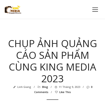
CHỤP ẢNH QUẢNG
CÁO SẢN PHẨM
CÙNG KING MEDIA
2023
Linh Giang
/
Blog
/
11 Tháng 9, 2023
/
0
Comments
/
Like This