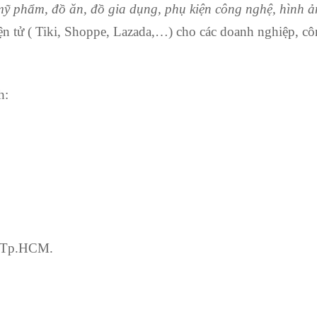
 mỹ phẩm, đồ ăn, đồ gia dụng, phụ kiện công nghệ, hình ản
ện tử ( Tiki, Shoppe, Lazada,…) cho các doanh nghiệp, cô
h:
4 Tp.HCM.