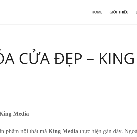
HOME
GIỚI THIỆU
A CỬA ĐẸP – KING
g Media
ản phẩm nội thất mà
King Media
thực hiện gần đây.
Ngoài