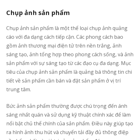
t
c
Chụp ảnh sản phẩm
ả
h
Chụp ảnh sản phẩm là một thể loại chụp ảnh quảng
q
cáo với đa dạng cách tiếp cận. Các phong cách bao
T
đ
gồm ảnh thương mại điện tử trên nền trắng, ảnh
sáng tạo, ảnh tổng hợp theo phong cách sống, và ảnh
t
sản phẩm với sự sáng tạo từ các đạo cụ đa dạng. Mục
s
tiêu của chụp ảnh sản phẩm là quảng bá thông tin chi
–
tiết về sản phẩm cần bán và đặt sản phẩm ở vị trí
K
trung tâm.
M
Bức ảnh sản phẩm thường được chú trọng đến ánh
p
sáng nhất quán và sử dụng kỹ thuật chính xác để làm
b
q
nổi bật chủ thể chính của sản phẩm. Điều này giúp tạo
c
ra hình ảnh thu hút và chuyển tải đầy đủ thông điệp
ả