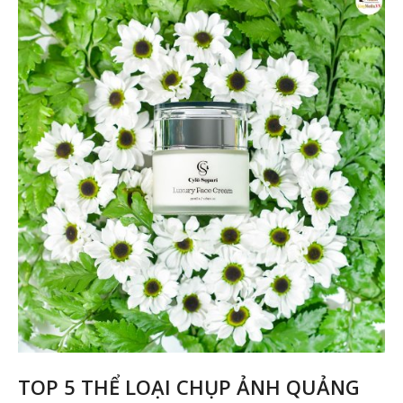
Ản
sả
p
Ki
Me
TOP 5 THỂ LOẠI CHỤP ẢNH QUẢNG