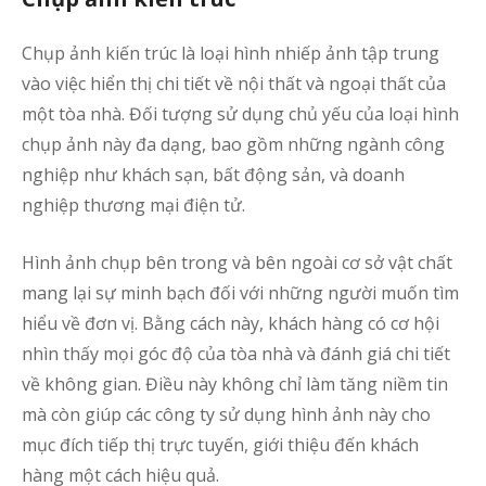
gầ
đâ
Chụp ảnh kiến trúc là loại hình nhiếp ảnh tập trung
vào việc hiển thị chi tiết về nội thất và ngoại thất của
p
một tòa nhà. Đối tượng sử dụng chủ yếu của loại hình
b
q
chụp ảnh này đa dạng, bao gồm những ngành công
c
nghiệp như khách sạn, bất động sản, và doanh
h
nghiệp thương mại điện tử.
Hình ảnh chụp bên trong và bên ngoài cơ sở vật chất
ấ
mang lại sự minh bạch đối với những người muốn tìm
t
t
hiểu về đơn vị. Bằng cách này, khách hàng có cơ hội
s
nhìn thấy mọi góc độ của tòa nhà và đánh giá chi tiết
–
về không gian. Điều này không chỉ làm tăng niềm tin
K
mà còn giúp các công ty sử dụng hình ảnh này cho
M
mục đích tiếp thị trực tuyến, giới thiệu đến khách
Ý
hàng một cách hiệu quả.