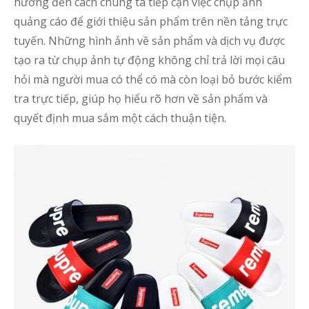
h
hưởng đến cách chúng ta tiếp cận việc chụp ảnh
t
quảng cáo để giới thiệu sản phẩm trên nền tảng trực
T
tuyến. Những hình ảnh về sản phẩm và dịch vụ được
tạo ra từ chụp ảnh tự động không chỉ trả lời mọi câu
t
hỏi mà người mua có thể có mà còn loại bỏ bước kiểm
h
tra trực tiếp, giúp họ hiểu rõ hơn về sản phẩm và
k
h
quyết định mua sắm một cách thuận tiện.
4
l
s
k
c
h
s
t
m
đ