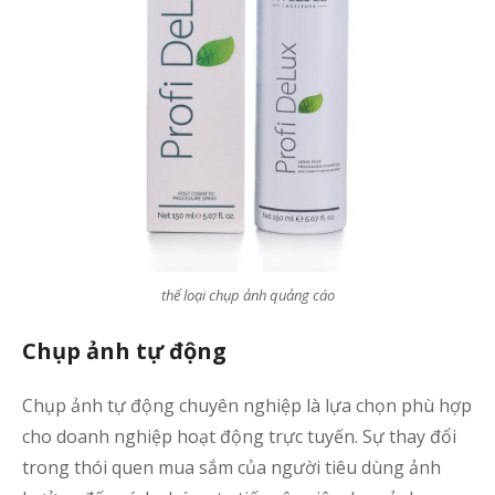
s
s
q
N
g
t
t
b
h
thể loại chụp ảnh quảng cáo
B
q
Chụp ảnh tự động
c
ả
Chụp ảnh tự động chuyên nghiệp là lựa chọn phù hợp
s
cho doanh nghiệp hoạt động trực tuyến. Sự thay đổi
trong thói quen mua sắm của người tiêu dùng ảnh
b