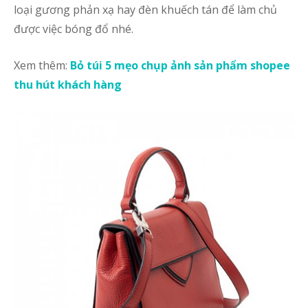
loại gương phản xạ hay đèn khuếch tán để làm chủ
c
được việc bóng đổ nhé.
T
đ
Xem thêm:
Bỏ túi 5 mẹo chụp ảnh sản phẩm shopee
t
thu hút khách hàng
h
k
h
S
c
ả
s
c
G
s
ấ
t