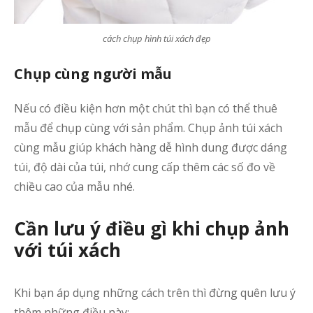
b
cách chụp hình túi xách đẹp
Da
m
Chụp cùng người mẫu
B
Nếu có điều kiện hơn một chút thì bạn có thể thuê
mẫu để chụp cùng với sản phẩm. Chụp ảnh túi xách
p
cùng mẫu giúp khách hàng dễ hình dung được dáng
l
túi, độ dài của túi, nhớ cung cấp thêm các số đo về
chiều cao của mẫu nhé.
Cần lưu ý điều gì khi chụp ảnh
với túi xách
Khi bạn áp dụng những cách trên thì đừng quên lưu ý
thêm những điều này: