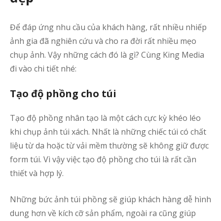
p
Để đáp ứng nhu cầu của khách hàng, rất nhiều nhiếp
b
q
ảnh gia đã nghiên cứu và cho ra đời rất nhiều mẹo
c
chụp ảnh. Vậy những cách đó là gì? Cùng King Media
h
đi vào chi tiết nhé:
Tạo độ phồng cho túi
ấ
t
Tạo độ phồng nhân tạo là một cách cực kỳ khéo léo
t
khi chụp ảnh túi xách. Nhất là những chiếc túi có chất
s
liệu từ da hoặc từ vải mềm thường sẽ không giữ được
–
K
form túi. Vì vậy việc tạo độ phồng cho túi là rất cần
M
thiết và hợp lý.
Ý
t
Những bức ảnh túi phồng sẽ giúp khách hàng dễ hình
c
dung hơn về kích cỡ sản phẩm, ngoài ra cũng giúp
ả