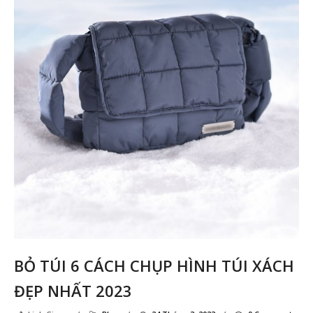
Ản
sả
p
Ki
Me
BỎ TÚI 6 CÁCH CHỤP HÌNH TÚI XÁCH
ĐẸP NHẤT 2023