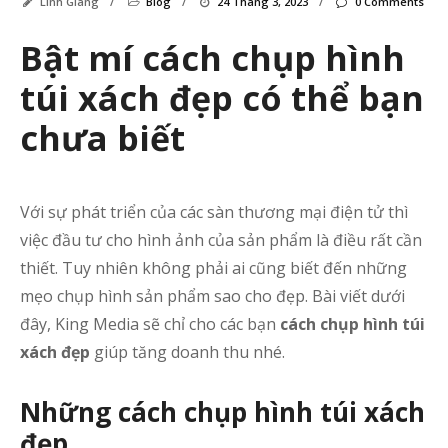
Linh Giang
/
Blog
/
24 Tháng 3, 2023
/
0 Comments
Bật mí cách chụp hình
túi xách đẹp có thể bạn
chưa biết
Với sự phát triển của các sàn thương mại điện tử thì
việc đầu tư cho hình ảnh của sản phẩm là điều rất cần
thiết. Tuy nhiên không phải ai cũng biết đến những
mẹo chụp hình sản phẩm sao cho đẹp. Bài viết dưới
đây, King Media sẽ chỉ cho các bạn
cách chụp hình túi
xách đẹp
giúp tăng doanh thu nhé.
Bà
vi
gầ
Những cách chụp hình túi xách
đâ
đẹp