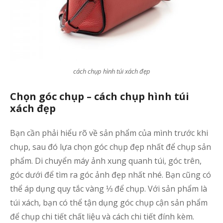
7
ý
t
c
ả
s
cách chụp hình túi xách đẹp
c
Chọn góc chụp – cách chụp hình túi
n
xách đẹp
l
G
Bạn cần phải hiểu rõ về sản phẩm của mình trước khi
S
chụp, sau đó lựa chọn góc chụp đẹp nhất để chụp sản
đ
phẩm. Di chuyển máy ảnh xung quanh túi, góc trên,
góc dưới để tìm ra góc ảnh đẹp nhất nhé. Bạn cũng có
thể áp dụng quy tắc vàng ⅓ để chụp. Với sản phẩm là
ả
túi xách, bạn có thể tận dụng góc chụp cận sản phẩm
s
để chụp chi tiết chất liệu và cách chi tiết đính kèm.