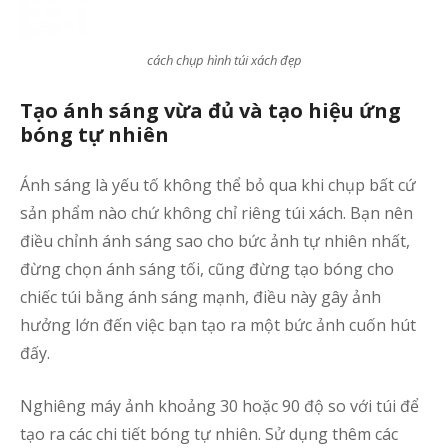
cách chụp hình túi xách đẹp
c
g
Tạo ánh sáng vừa đủ và tạo hiệu ứng
D
bóng tự nhiên
v
c
Ánh sáng là yếu tố không thể bỏ qua khi chụp bất cứ
ả
sản phẩm nào chứ không chỉ riêng túi xách. Bạn nên
đ
điều chỉnh ánh sáng sao cho bức ảnh tự nhiên nhất,
c
đừng chọn ánh sáng tối, cũng đừng tạo bóng cho
n
chiếc túi bằng ánh sáng mạnh, điều này gây ảnh
t
hưởng lớn đến việc bạn tạo ra một bức ảnh cuốn hút
đấy.
S
c
Nghiêng máy ảnh khoảng 30 hoặc 90 độ so với túi để
ả
tạo ra các chi tiết bóng tự nhiên. Sử dụng thêm các
s