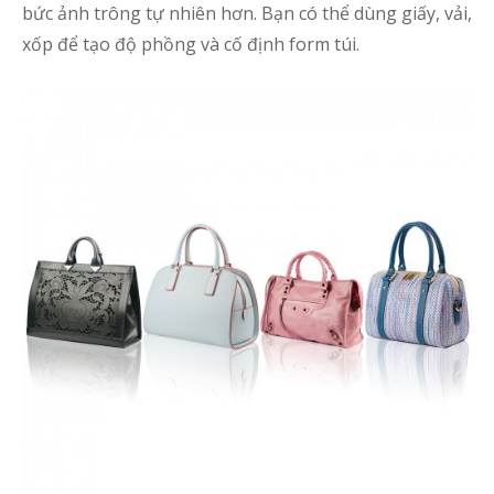
bức ảnh trông tự nhiên hơn. Bạn có thể dùng giấy, vải,
h
xốp để tạo độ phồng và cố định form túi.
q
T
đ
t
s
–
K
M
p
b
q
c
ả
q