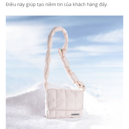
s
Điều này giúp tạo niềm tin của khách hàng đấy.
q
N
g
t
t
b
h
B
q
c
ả
s
b
h
t
T