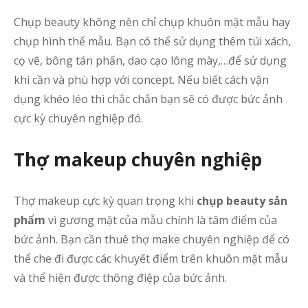
Chụp beauty không nên chỉ chụp khuôn mặt mẫu hay
t
chụp hình thể mẫu. Bạn có thể sử dụng thêm túi xách,
h
cọ vẽ, bông tán phấn, dao cạo lông mày,…để sử dụng
k
khi cần và phù hợp với concept. Nếu biết cách vận
h
dụng khéo léo thì chắc chắn bạn sẽ có được bức ảnh
4
cực kỳ chuyên nghiệp đó.
l
s
k
Thợ makeup chuyên nghiệp
c
h
Thợ makeup cực kỳ quan trọng khi
chụp beauty sản
s
phẩm
vì gương mặt của mẫu chính là tâm điểm của
t
bức ảnh. Bạn cần thuê thợ make chuyên nghiệp để có
m
thể che đi được các khuyết điểm trên khuôn mặt mẫu
đ
và thể hiện được thông điệp của bức ảnh.
t
p