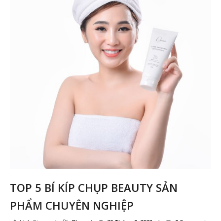
Ản
sả
p
Ki
Me
TOP 5 BÍ KÍP CHỤP BEAUTY SẢN
PHẨM CHUYÊN NGHIỆP