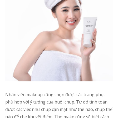
c
g
D
v
c
ả
đ
c
n
t
Nhân viên makeup cũng chọn được các trang phục
S
phù hợp với ý tưởng của buổi chụp. Từ đó tính toán
c
được các việc như chụp cận mặt như thế nào, chụp thế
ả
s
nào để che khuyết điểm. Thợ make cũng sẽ biết cách