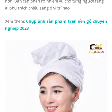
hơn. Bạn cần phân rõ nhiệm vụ cho từng người rằng
7
ai phụ trách chiếu sáng ở vị trí nào.
ý
t
Xem thêm:
Chụp ảnh sản phẩm trên nền gỗ chuyên
c
ả
nghiệp 2023
s
c
n
l
G
S
đ
ả
s