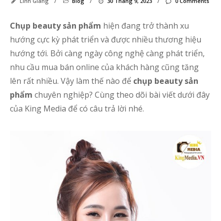
Linh Giang
/
Blog
/
30 Tháng 9, 2023
/
0 Comments
Chụp beauty sản phẩm
hiện đang trở thành xu
hướng cực kỳ phát triển và được nhiều thương hiệu
hướng tới. Bởi càng ngày công nghệ càng phát triển,
nhu cầu mua bán online của khách hàng cũng tăng
lên rất nhiều.
Vậy làm thế nào để
chụp beauty sản
phẩm
chuyên nghiệp? Cùng theo dõi bài viết dưới đây
của King Media để có câu trả lời nhé.
Bà
vi
gầ
đâ