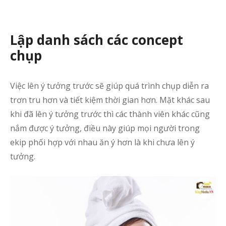
h
q
T
Lập danh sách các concept
đ
chụp
t
s
Việc lên ý tưởng trước sẽ giúp quá trình chụp diễn ra
–
trơn tru hơn và tiết kiệm thời gian hơn. Mặt khác sau
K
khi đã lên ý tưởng trước thì các thành viên khác cũng
M
nắm được ý tưởng, điều này giúp mọi người trong
ekip phối hợp với nhau ăn ý hơn là khi chưa lên ý
p
tưởng.
b
q
c
ả
q