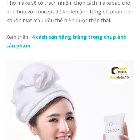
Thợ make sẽ có trách nhiệm chọn cách make sao cho
b
phù hợp với concept để khi lên ảnh từng bộ phận trên
khuôn mặt mẫu đều thể hiện được thần thái.
Da
m
Xem thêm:
4 cách cân bằng trắng trong chụp ảnh
B
sản phẩm
p
l