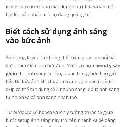
make sao cho khuôn mặt dung hòa nhất và làm nổi
c
bật lên sản phẩm mà họ đang quảng bá.
T
đ
Biết cách sử dụng ánh sáng
t
vào bức ảnh
h
k
h
Ánh sáng là yếu tố không thể thiếu giúp làm nổi bật
S
được tâm điểm của bức ảnh. Nhất là
chụp beauty sản
c
phẩm
thì ánh sáng lại càng quan trọng hơn bao giờ
ả
hết. Để bức ảnh khi chụp ra trông tự nhiên nhất thì
s
ekip có thể tận dụng cả 2 nguồn sáng, đó là ánh sáng
c
tự nhiên và cả ánh sáng nhân tạo.
G
s
Từ bước lập kế hoạch và lên ý tưởng trước sẽ giúp
ấ
bước setup ánh sáng này trở nên nhanh và dễ dàng
t