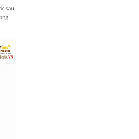
hác sau
rong