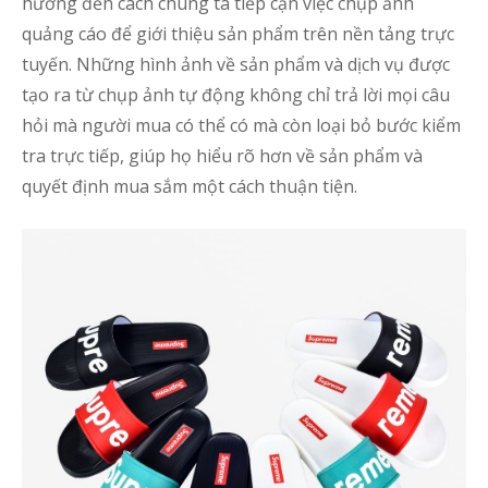
h
hưởng đến cách chúng ta tiếp cận việc chụp ảnh
t
quảng cáo để giới thiệu sản phẩm trên nền tảng trực
T
tuyến. Những hình ảnh về sản phẩm và dịch vụ được
tạo ra từ chụp ảnh tự động không chỉ trả lời mọi câu
t
hỏi mà người mua có thể có mà còn loại bỏ bước kiểm
h
tra trực tiếp, giúp họ hiểu rõ hơn về sản phẩm và
k
h
quyết định mua sắm một cách thuận tiện.
4
l
s
k
c
h
s
t
m
đ