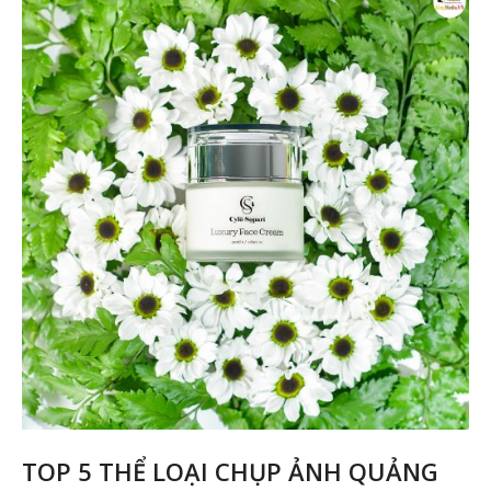
Ản
sả
p
Ki
Me
TOP 5 THỂ LOẠI CHỤP ẢNH QUẢNG