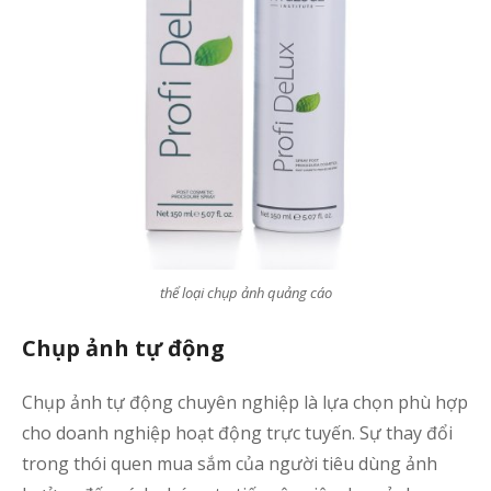
s
s
q
N
g
t
t
b
h
thể loại chụp ảnh quảng cáo
B
q
Chụp ảnh tự động
c
ả
Chụp ảnh tự động chuyên nghiệp là lựa chọn phù hợp
s
cho doanh nghiệp hoạt động trực tuyến. Sự thay đổi
trong thói quen mua sắm của người tiêu dùng ảnh
b