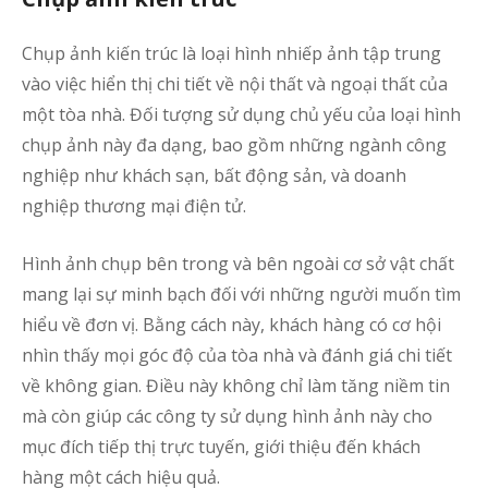
gầ
đâ
Chụp ảnh kiến trúc là loại hình nhiếp ảnh tập trung
vào việc hiển thị chi tiết về nội thất và ngoại thất của
p
một tòa nhà. Đối tượng sử dụng chủ yếu của loại hình
b
q
chụp ảnh này đa dạng, bao gồm những ngành công
c
nghiệp như khách sạn, bất động sản, và doanh
h
nghiệp thương mại điện tử.
Hình ảnh chụp bên trong và bên ngoài cơ sở vật chất
ấ
mang lại sự minh bạch đối với những người muốn tìm
t
t
hiểu về đơn vị. Bằng cách này, khách hàng có cơ hội
s
nhìn thấy mọi góc độ của tòa nhà và đánh giá chi tiết
–
về không gian. Điều này không chỉ làm tăng niềm tin
K
mà còn giúp các công ty sử dụng hình ảnh này cho
M
mục đích tiếp thị trực tuyến, giới thiệu đến khách
Ý
hàng một cách hiệu quả.