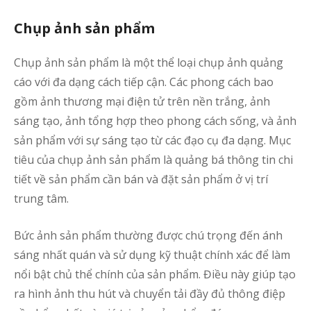
t
c
Chụp ảnh sản phẩm
ả
h
Chụp ảnh sản phẩm là một thể loại chụp ảnh quảng
q
cáo với đa dạng cách tiếp cận. Các phong cách bao
T
đ
gồm ảnh thương mại điện tử trên nền trắng, ảnh
sáng tạo, ảnh tổng hợp theo phong cách sống, và ảnh
t
sản phẩm với sự sáng tạo từ các đạo cụ đa dạng. Mục
s
tiêu của chụp ảnh sản phẩm là quảng bá thông tin chi
–
tiết về sản phẩm cần bán và đặt sản phẩm ở vị trí
K
trung tâm.
M
Bức ảnh sản phẩm thường được chú trọng đến ánh
p
sáng nhất quán và sử dụng kỹ thuật chính xác để làm
b
q
nổi bật chủ thể chính của sản phẩm. Điều này giúp tạo
c
ra hình ảnh thu hút và chuyển tải đầy đủ thông điệp
ả