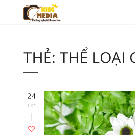
THẺ:
THỂ LOẠI
24
Th1