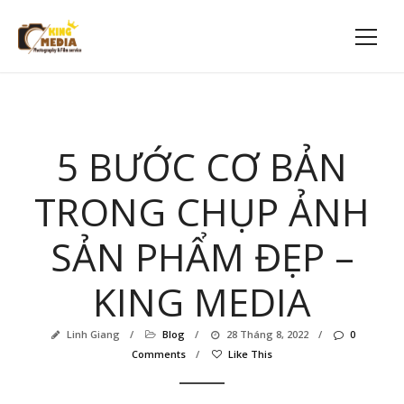
5 BƯỚC CƠ BẢN
TRONG CHỤP ẢNH
SẢN PHẨM ĐẸP –
KING MEDIA
Linh Giang
/
Blog
/
28 Tháng 8, 2022
/
0
Comments
/
Like This