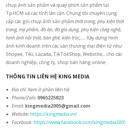
chụp ảnh sản phẩm và quay phim sản phẩm tại
Tp.HCM và các tỉnh lân cận. Chúng tôi chuyên cung
cấp các gói chụp ảnh sản phẩm
thời trang, phụ kiện thời
trang, mỹ phẩm, đồ ăn, đồ gia dụng, phụ kiện công nghệ,
hình ảnh nội thất, bàn ghế, kiến trúc,….
Xây dựng hình
ảnh kinh doanh trên các sàn thương mại điện tử như
Shopee, Tiki, Lazada, TikTokShop, Webstite,.. cho các
doanh nghiệp, công ty, shop bán hàng online .
THÔNG TIN LIÊN HỆ KING MEDIA
Địa chỉ
: Xem ở phần liên hệ
Phone/Zalo
:
0965225823
Emai
l:
kingmedia2005@gmail.com
Website
:
https://kingmedia.vn/
Facebook:
https://www.facebook.com/kingmedia2005