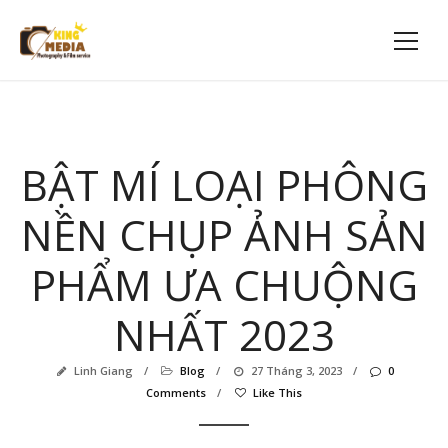
BẬT MÍ LOẠI PHÔNG
NỀN CHỤP ẢNH SẢN
PHẨM ƯA CHUỘNG
NHẤT 2023
Linh Giang
/
Blog
/
27 Tháng 3, 2023
/
0
Comments
/
Like This