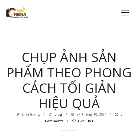
CHỤP ẢNH SẢN
PHẨM THEO PHONG
CÁCH TỐI GIẢN
HIỆU QUẢ
Linh Giang
/
Blog
/
27 Tháng 10, 2024
/
0
Comments
/
Like This