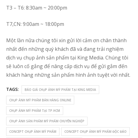
T3 – T6: 8:30am ~ 20:00pm
T7,CN: 9:00am ~ 18:00pm
Một lần nữa chúng tôi xin gửi lời cảm ơn chân thành
nhất đến những quý khách đã và đang trải nghiệm
dịch vụ chụp ảnh sản phẩm tại King Media. Chúng tôi
sẽ luôn cố gắng để nâng cấp dịch vụ để gửi gắm đến
khách hàng những sản phẩm hình ảnh tuyệt vời nhất.
TAGS:
BÁO GIÁ CHỤP ẢNH MỸ PHẨM TẠI KING MEDIA
CHỤP ẢNH MỸ PHẨM BÁN HÀNG ONLINE
CHỤP ẢNH MỸ PHẨM TẠI TP.HCM
CHỤP ẢNH SẢN PHẨM MỸ PHẨM CHUYÊN NGHIỆP
CONCEPT CHỤP ẢNH MỸ PHẨM
CONCEPT CHỤP ẢNH MỸ PHẨM ĐỘC ĐÁO