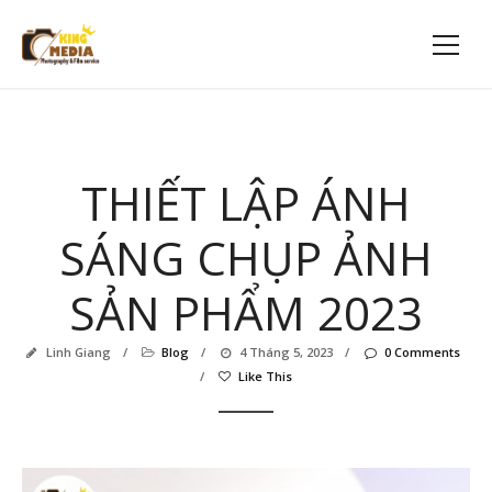
THIẾT LẬP ÁNH
SÁNG CHỤP ẢNH
SẢN PHẨM 2023
Linh Giang
/
Blog
/
4 Tháng 5, 2023
/
0 Comments
/
Like This