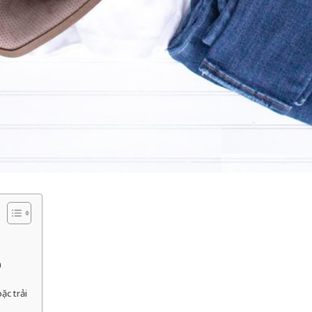
h
ặc trải