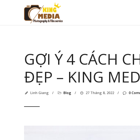
GỢI Ý 4 CÁCH 
ĐẸP – KING MED
Linh Giang
/
Blog
/
27 Tháng 8, 2022
/
0 Com