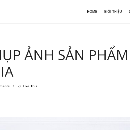
HOME
GIỚI THIỆU
CHỤP ẢNH SẢN PHẨM
IA
ments
/
Like This